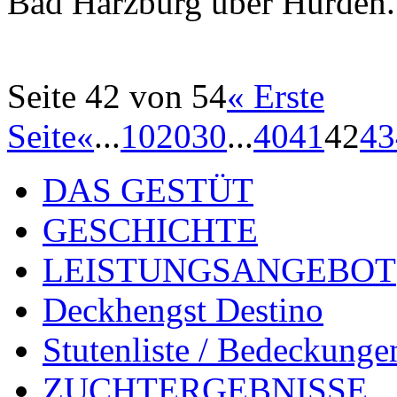
Bad Harzburg über Hürden
Seite 42 von 54
« Erste
Seite
«
...
10
20
30
...
40
41
42
43
DAS GESTÜT
GESCHICHTE
LEISTUNGSANGEBOT
Deckhengst Destino
Stutenliste / Bedeckunge
ZUCHTERGEBNISSE