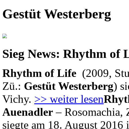
Gestüt Westerberg
Sieg News: Rhythm of L
Rhythm of Life
(2009, Stu
Zü.:
Gestüt Westerberg
) s
Vichy.
>> weiter lesen
Rhyt
Auenadler
– Rosomachia, 
siegte am 18. August 2016