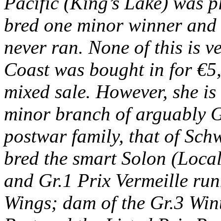
Pacific (King’s Lake) was p
bred one minor winner and 
never ran. None of this is 
Coast was bought in for €5
mixed sale. However, she is
minor branch of arguably G
postwar family, that of Sch
bred the smart Solon (Loca
and Gr.1 Prix Vermeille ru
Wings; dam of the Gr.3 Win