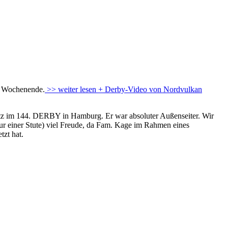
m Wochenende.
>> weiter lesen + Derby-Video von
Nordvulkan
atz im 144. DERBY in Hamburg. Er war absoluter Außenseiter. Wir
t nur einer Stute) viel Freude, da Fam. Kage im Rahmen eines
zt hat.